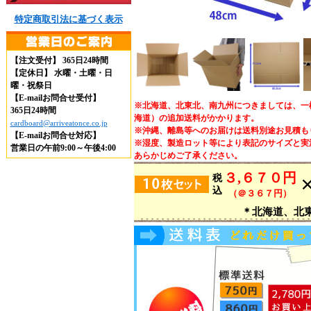
特定商取引法に基づく表示
【注文受付】 365日24時間
【定休日】 水曜・土曜・日
曜・祝祭日
【E-mailお問合せ受付】
※北海道、北東北、南九州につきましては、一梱
365日24時間
海道）の追加送料がかかります。
cardboard@arriveatonce.co.jp
※沖縄、離島等へのお届けは送料別途お見積も
【E-mailお問合せ対応】
※湿度、製造ロット等により表記のサイズと実
営業日の午前9:00～午後4:00
あらかじめご了承ください。
３,６７０円
税
込
（＠３６７円）
＊北海道、北