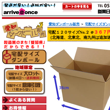
愛知ダンボール販売
＞
宅配サイズダン
３６７
宅配１２０サイズNo.２
＠
（北海道、北東北、南九州は追加