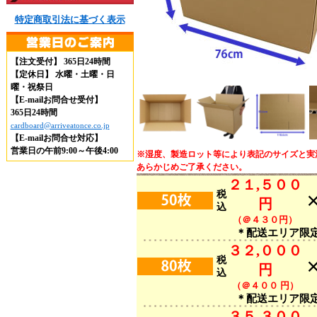
特定商取引法に基づく表示
【注文受付】 365日24時間
【定休日】 水曜・土曜・日
曜・祝祭日
【E-mailお問合せ受付】
365日24時間
cardboard@arriveatonce.co.jp
【E-mailお問合せ対応】
営業日の午前9:00～午後4:00
※湿度、製造ロット等により表記のサイズと実
あらかじめご了承ください。
２１,５００
税
円
込
（＠４３０円）
＊配送エリア限
３２,０００
税
円
込
（＠４００ 円）
＊配送エリア限
３５,３００