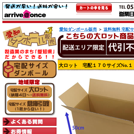
愛知ダンボール販売
＞
送料無料 宅配
大ロット 宅配１７０サイズNo.１