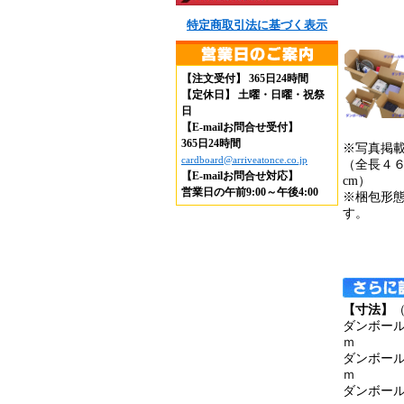
特定商取引法に基づく表示
【注文受付】 365日24時間
【定休日】 土曜・日曜・祝祭
日
【E-mailお問合せ受付】
365日24時間
※写真掲
cardboard@arriveatonce.co.jp
（全長４
【E-mailお問合せ対応】
cm）
営業日の午前9:00～午後4:00
※梱包形
す。
【寸法】
ダンボー
ｍ
ダンボー
ｍ
ダンボー