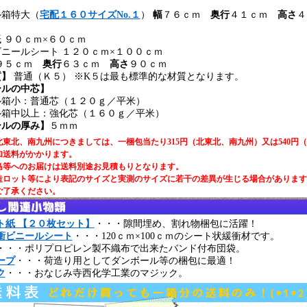
ル箱特大（
宅配１６０サイズNo.１
）
幅
７６ｃｍ
奥行
４１ｃｍ
高さ
４
紙
９０ｃｍ×
６０ｃｍ
ビニールシート
１２０ｃｍ×
１００ｃｍ
９５ｃｍ
奥行
６３ｃｍ
高さ
９０ｃｍ
質】
普通（Ｋ５） ※K５は最も標準的な材質となります。
ールの中芯】
ル箱小：普通芯（１２０ｇ／平米）
ル箱中以上：強化芯（１６０ｇ／平米）
ールの厚み】
５ｍｍ
東北、南九州につきましては、一梱包当たり315円（北東北、南九州）又は540円
加送料がかかります。
島等へのお届けは送料別途お見積もりとなります。
造ロット等により表記のサイズと実測のサイズに若干の差異が生じる場合があります
ご了承ください。
ト紙 【２０枚セット】
・・・隙間埋め、割れ物梱包に活躍！
衝ビニールシート
・・・120ｃｍ×100ｃｍのシート状緩衝材です。
・・・ポリプロピレン製不織布で出来たバンド付布団袋。
ープ
・・・荷造り用としてダンボール等の梱包に最適！
ク
・・・おなじみ寺西化学工業のマジック。