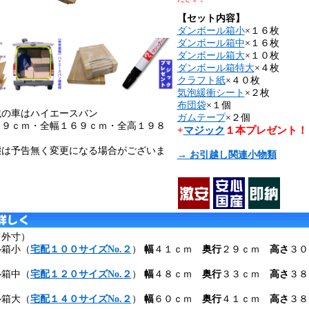
【セット内容】
ダンボール箱小
×１６枚
ダンボール箱中
×１６枚
ダンボール箱大
×１０枚
ダンボール箱特大
×４枚
クラフト紙
×４０枚
気泡緩衝シート
×２枚
布団袋
×１個
載の車はハイエースバン
ガムテープ
×２個
６９ｃｍ・全幅１６９ｃｍ・全高１９８
+
マジック
１本プレゼント！
態は予告無く変更になる場合がございま
→ お引越し関連小物類
（外寸）
ル箱小（
宅配１００サイズNo.２
）
幅
４１ｃｍ
奥行
２９ｃｍ
高さ
３０
ル箱中（
宅配１２０サイズNo.２
）
幅
４８ｃｍ
奥行
３３ｃｍ
高さ
３８
ル箱大（
宅配１４０サイズNo.２
）
幅
６０ｃｍ
奥行
４１ｃｍ
高さ
３８