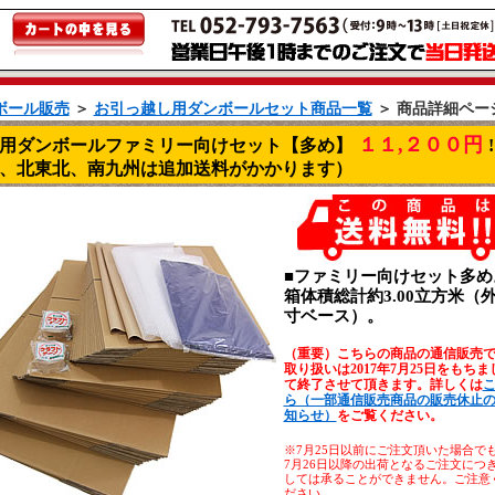
ボール販売
＞
お引っ越し用ダンボールセット商品一覧
＞ 商品詳細ペー
１１,２００円
用ダンボールファミリー向けセット【多め】
!
、北東北、南九州は追加送料がかかります）
■ファミリー向けセット多め
箱体積総計約3.00立方米（
寸ベース）。
（重要）こちらの商品の通信販売
取り扱いは2017年7月25日をもちま
て終了させて頂きます。詳しくは
ら（一部通信販売商品の販売休止
知らせ）
をご覧ください。
※7月25日以前にご注文頂いた場合で
7月26日以降の出荷となるご注文につ
しては承ることができません。ご注意
ださい。