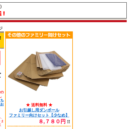
ジ
!
。
外
での
し
こち
のお
★ 送料無料 ★
お引越し用ダンボール
ファミリー向けセット【少なめ】
も、
８,７８０円
きま
!!
く