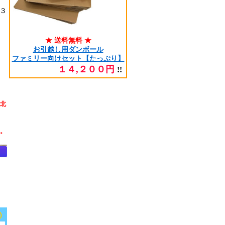
３
★ 送料無料 ★
お引越し用ダンボール
ファミリー向けセット【たっぷり】
１４,２００円
!!
（北
。