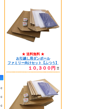
★ 送料無料 ★
お引越し用ダンボール
ファミリー向けセット【ふつう】
１０,３００円
!!
ｃ
ｃ
ｃ