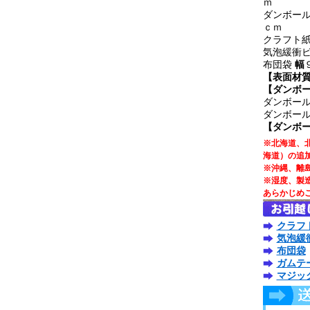
ｍ
ダンボー
ｃｍ
クラフト
気泡緩衝
布団袋
幅
【表面材
【ダンボ
ダンボー
ダンボー
【ダンボ
※北海道、北
海道）の追
※沖縄、離
※湿度、製
あらかじめ
クラフ
気泡緩
布団袋
ガムテ
マジッ